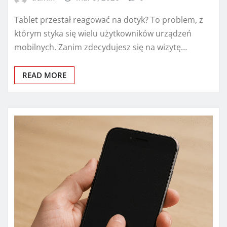
Tablet przestał reagować na dotyk? To problem, z
którym styka się wielu użytkowników urządzeń
mobilnych. Zanim zdecydujesz się na wizytę…
READ MORE