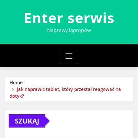
Skip
Enter serwis
to
content
Naprawy laptopów
Home
Jak naprawić tablet, który przestał reagować na
dotyk?
SZUKAJ