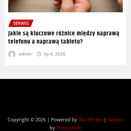
SERWIS
Jakie są kluczowe różnice między naprawą
telefonu a naprawą tabletu?
admin
lip 4, 2026
Copyright © 2026 | Powered by
WordPress
|
Newsio
by
ThemeArile