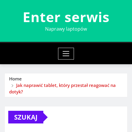
Skip
Enter serwis
to
content
Naprawy laptopów
Home
Jak naprawić tablet, który przestał reagować na
dotyk?
SZUKAJ