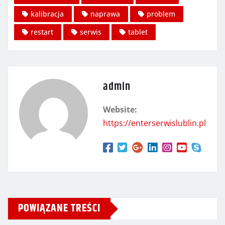
kalibracja
naprawa
problem
restart
serwis
tablet
admin
Website:
https://enterserwislublin.pl
POWIĄZANE TREŚCI