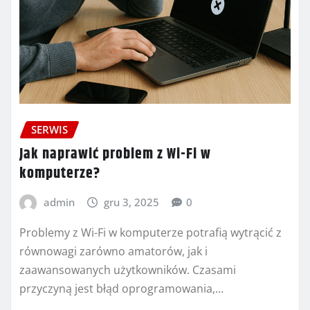
SERWIS
Jak naprawić problem z Wi-Fi w
komputerze?
admin
gru 3, 2025
0
Problemy z Wi-Fi w komputerze potrafią wytrącić z
równowagi zarówno amatorów, jak i
zaawansowanych użytkowników. Czasami
przyczyną jest błąd oprogramowania,…