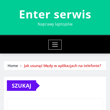
Skip
Enter serwis
to
content
Naprawy laptopów
Home
Jak usunąć błędy w aplikacjach na telefonie?
SZUKAJ