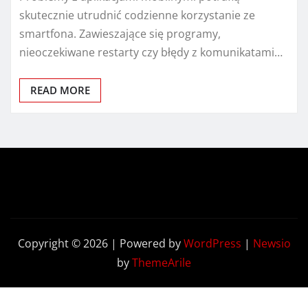
skutecznie utrudnić codzienne korzystanie ze
smartfona. Zawieszające się programy,
nieoczekiwane restarty czy błędy z komunikatami…
READ MORE
Copyright © 2026 | Powered by
WordPress
|
Newsio
by
ThemeArile