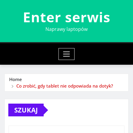
Skip
Enter serwis
to
content
Naprawy laptopów
Home
Co zrobić, gdy tablet nie odpowiada na dotyk?
SZUKAJ