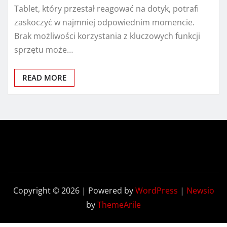
Tablet, który przestał reagować na dotyk, potrafi
zaskoczyć w najmniej odpowiednim momencie.
Brak możliwości korzystania z kluczowych funkcji
sprzętu może…
READ MORE
Copyright © 2026 | Powered by
WordPress
|
Newsio
by
ThemeArile