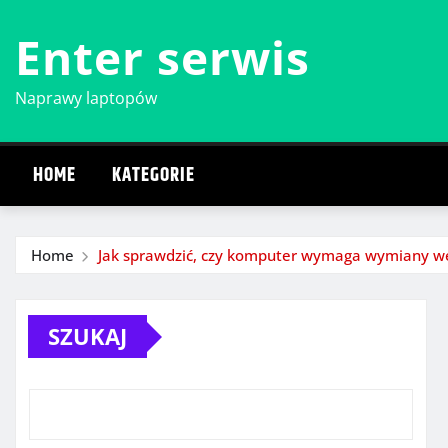
Skip
Enter serwis
to
content
Naprawy laptopów
HOME
KATEGORIE
Home
Jak sprawdzić, czy komputer wymaga wymiany w
SZUKAJ