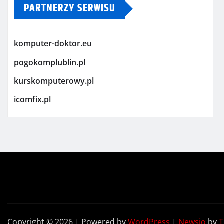
PARTNERZY SERWISU
komputer-doktor.eu
pogokomplublin.pl
kurskomputerowy.pl
icomfix.pl
Copyright © 2026 | Powered by
WordPress
|
Newsio
by
T