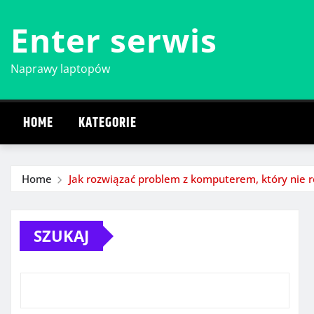
Skip
Enter serwis
to
content
Naprawy laptopów
HOME
KATEGORIE
Home
Jak rozwiązać problem z komputerem, który nie r
SZUKAJ