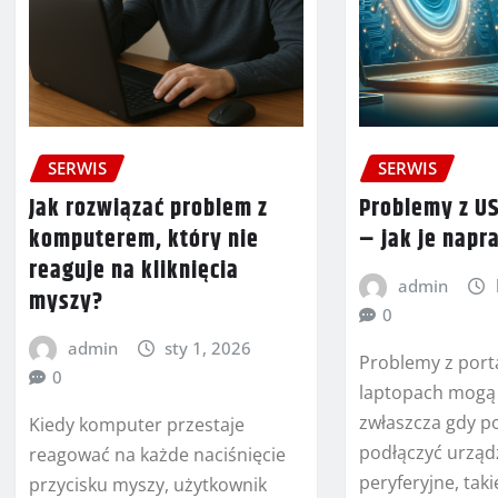
SERWIS
SERWIS
Jak rozwiązać problem z
Problemy z US
komputerem, który nie
– jak je napr
reaguje na kliknięcia
admin
myszy?
0
admin
sty 1, 2026
Problemy z por
0
laptopach mogą 
zwłaszcza gdy p
Kiedy komputer przestaje
podłączyć urząd
reagować na każde naciśnięcie
peryferyjne, taki
przycisku myszy, użytkownik