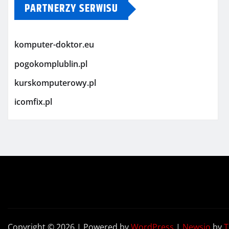
PARTNERZY SERWISU
komputer-doktor.eu
pogokomplublin.pl
kurskomputerowy.pl
icomfix.pl
Copyright © 2026 | Powered by
WordPress
|
Newsio
by
T