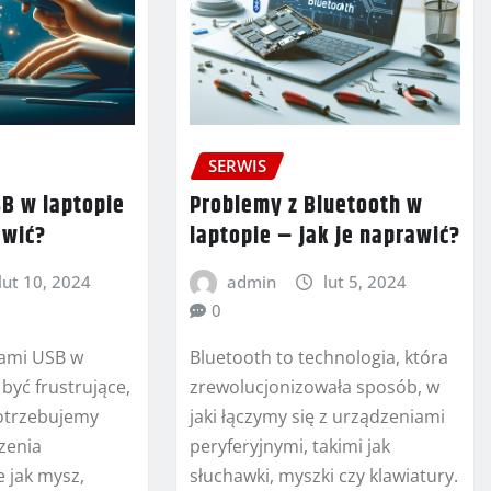
SERWIS
B w laptopie
Problemy z Bluetooth w
awić?
laptopie – jak je naprawić?
lut 10, 2024
admin
lut 5, 2024
0
tami USB w
Bluetooth to technologia, która
być frustrujące,
zrewolucjonizowała sposób, w
otrzebujemy
jaki łączymy się z urządzeniami
zenia
peryferyjnymi, takimi jak
e jak mysz,
słuchawki, myszki czy klawiatury.