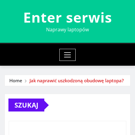
Skip
Enter serwis
to
content
Naprawy laptopów
Home
Jak naprawić uszkodzoną obudowę laptopa?
SZUKAJ