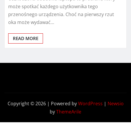
może spotkać każdego użytkownika tego
przenośnego urządzenia. Choć na pierwszy rzut
oka może wydawać…
READ MORE
Copyright © 2026 | Powered by
WordPress
|
Newsio
by
ThemeArile