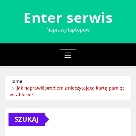
Skip
Enter serwis
to
content
Naprawy laptopów
Home
Jak naprawić problem z nieczytającą kartą pamięci
w tablecie?
SZUKAJ