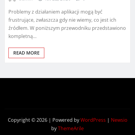
Problemy z działaniem aplikacji mogą być
frustrujące, zwłaszcza gdy nie wiemy, co jest ich
źródłem. W poniższym przewodniku przedstawiono
kompletną…
READ MORE
Copyright © 2026 | Powered by
WordPress
|
Newsio
by
ThemeArile