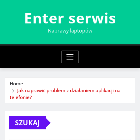
Skip
Enter serwis
to
content
Naprawy laptopów
Home
Jak naprawić problem z działaniem aplikacji na
telefonie?
SZUKAJ