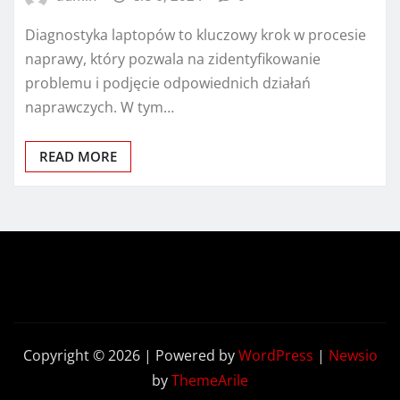
Diagnostyka laptopów to kluczowy krok w procesie
naprawy, który pozwala na zidentyfikowanie
problemu i podjęcie odpowiednich działań
naprawczych. W tym…
READ MORE
Copyright © 2026 | Powered by
WordPress
|
Newsio
by
ThemeArile