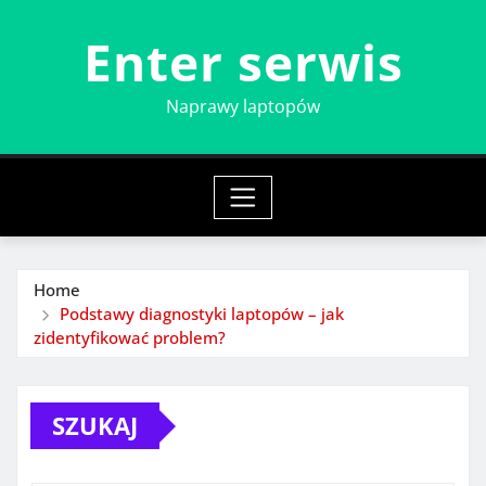
Skip
Enter serwis
to
content
Naprawy laptopów
Home
Podstawy diagnostyki laptopów – jak
zidentyfikować problem?
SZUKAJ