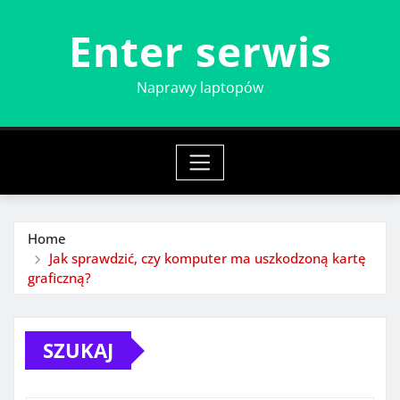
Skip
Enter serwis
to
content
Naprawy laptopów
Home
Jak sprawdzić, czy komputer ma uszkodzoną kartę
graficzną?
SZUKAJ