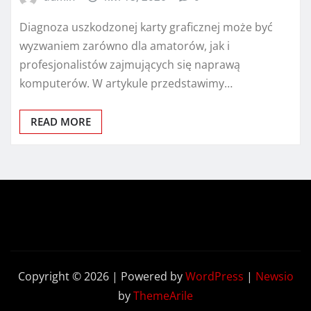
Diagnoza uszkodzonej karty graficznej może być
wyzwaniem zarówno dla amatorów, jak i
profesjonalistów zajmujących się naprawą
komputerów. W artykule przedstawimy…
READ MORE
Copyright © 2026 | Powered by
WordPress
|
Newsio
by
ThemeArile