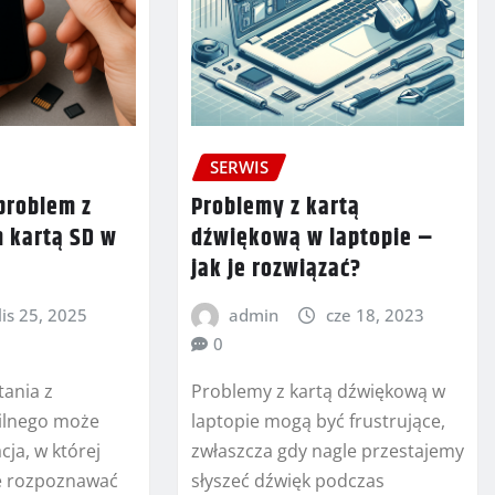
SERWIS
problem z
Problemy z kartą
m kartą SD w
dźwiękową w laptopie –
jak je rozwiązać?
lis 25, 2025
admin
cze 18, 2023
0
tania z
Problemy z kartą dźwiękową w
ilnego może
laptopie mogą być frustrujące,
cja, w której
zwłaszcza gdy nagle przestajemy
je rozpoznawać
słyszeć dźwięk podczas