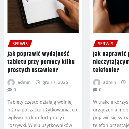
SERWIS
SERWIS
Jak poprawić wydajność
Jak naprawić 
tabletu przy pomocy kilku
nieczytający
prostych ustawień?
telefonie?
admin
gru 17, 2025
admin
0
0
Tablety często działają wolniej
W trakcie korzys
niż na początku użytkowania, co
urządzenia mob
wpływa na komfort pracy i
pojawić się sytua
rozrywki. Wielu użytkowników
telefon przesta