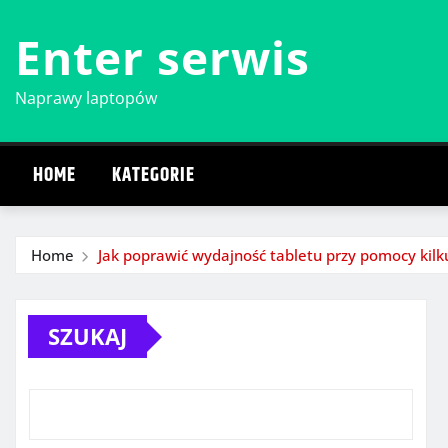
Skip
Enter serwis
to
content
Naprawy laptopów
HOME
KATEGORIE
Home
Jak poprawić wydajność tabletu przy pomocy kilk
SZUKAJ