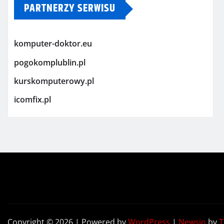
PARTNERZY SERWISU
komputer-doktor.eu
pogokomplublin.pl
kurskomputerowy.pl
icomfix.pl
Copyright © 2026 | Powered by
WordPress
|
Newsio
by
T