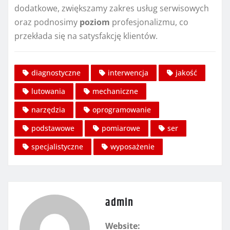
dodatkowe, zwiększamy zakres usług serwisowych
oraz podnosimy
poziom
profesjonalizmu, co
przekłada się na satysfakcję klientów.
diagnostyczne
interwencja
jakość
lutowania
mechaniczne
narzędzia
oprogramowanie
podstawowe
pomiarowe
ser
specjalistyczne
wyposażenie
admin
Website: