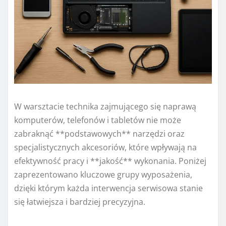
W warsztacie technika zajmującego się naprawą
komputerów, telefonów i tabletów nie może
zabraknąć **podstawowych** narzędzi oraz
specjalistycznych akcesoriów, które wpływają na
efektywność pracy i **jakość** wykonania. Poniżej
zaprezentowano kluczowe grupy wyposażenia,
dzięki którym każda interwencja serwisowa stanie
się łatwiejsza i bardziej precyzyjna.