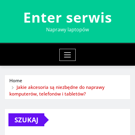
Skip
Enter serwis
to
content
Naprawy laptopów
Home
Jakie akcesoria są niezbędne do naprawy
komputerów, telefonów i tabletów?
SZUKAJ