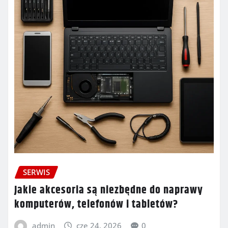
SERWIS
Jakie akcesoria są niezbędne do naprawy
komputerów, telefonów i tabletów?
admin
cze 24, 2026
0