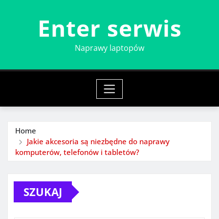
Skip
Enter serwis
to
content
Naprawy laptopów
Home
Jakie akcesoria są niezbędne do naprawy
komputerów, telefonów i tabletów?
SZUKAJ