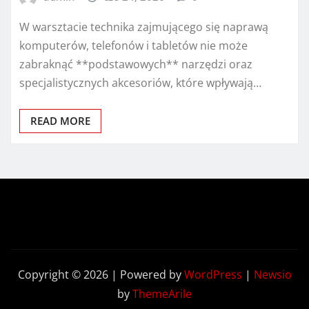
W warsztacie technika zajmującego się naprawą
komputerów, telefonów i tabletów nie może
zabraknąć **podstawowych** narzędzi oraz
specjalistycznych akcesoriów, które wpływają…
READ MORE
Copyright © 2026 | Powered by
WordPress
|
Newsio
by
ThemeArile