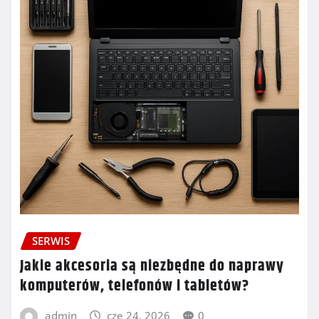
SERWIS
Jakie akcesoria są niezbędne do naprawy
komputerów, telefonów i tabletów?
admin
cze 24, 2026
0