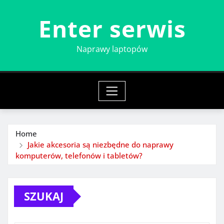
Skip
Enter serwis
to
content
Naprawy laptopów
Home
Jakie akcesoria są niezbędne do naprawy
komputerów, telefonów i tabletów?
SZUKAJ