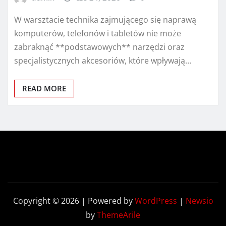
W warsztacie technika zajmującego się naprawą
komputerów, telefonów i tabletów nie może
zabraknąć **podstawowych** narzędzi oraz
specjalistycznych akcesoriów, które wpływają…
READ MORE
Copyright © 2026 | Powered by
WordPress
|
Newsio
by
ThemeArile