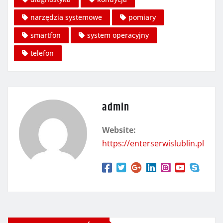
narzędzia systemowe
pomiary
smartfon
system operacyjny
telefon
admin
Website:
https://enterserwislublin.pl