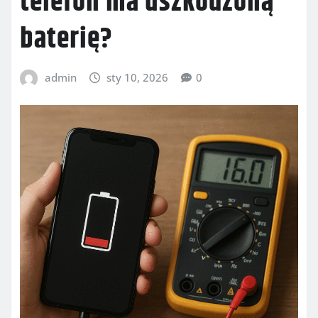
telefon ma uszkodzoną
baterię?
admin
sty 10, 2026
0