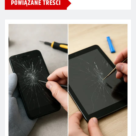
POWIĄZANE TREŚCI