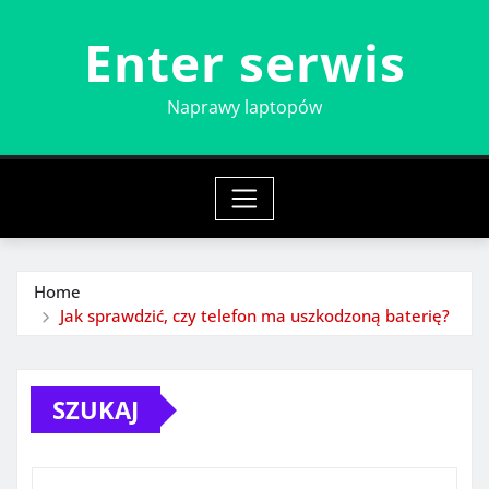
Skip
Enter serwis
to
content
Naprawy laptopów
Home
Jak sprawdzić, czy telefon ma uszkodzoną baterię?
SZUKAJ