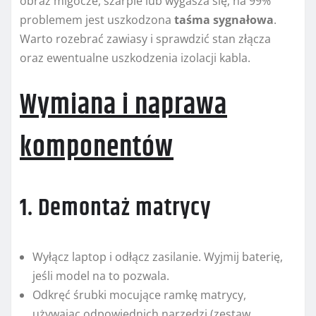
obraz migocze, szarpie lub wygasza się, na 99%
problemem jest uszkodzona
taśma sygnałowa
.
Warto rozebrać zawiasy i sprawdzić stan złącza
oraz ewentualne uszkodzenia izolacji kabla.
Wymiana i naprawa
komponentów
1. Demontaż matrycy
Wyłącz laptop i odłącz zasilanie. Wyjmij baterię,
jeśli model na to pozwala.
Odkręć śrubki mocujące ramkę matrycy,
używając odpowiednich narzędzi (zestaw