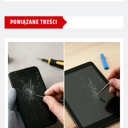
POWIĄZANE TREŚCI