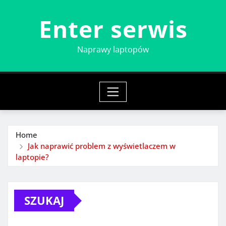
Skip
Enter serwis
to
content
Naprawy laptopów
Home
Jak naprawić problem z wyświetlaczem w
laptopie?
SZUKAJ