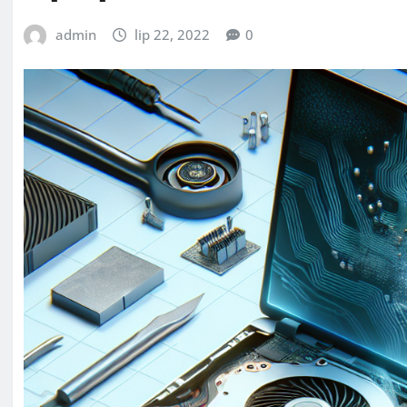
admin
lip 22, 2022
0