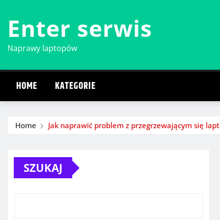
Skip
Enter serwis
to
content
Naprawy laptopów
HOME
KATEGORIE
Home
Jak naprawić problem z przegrzewającym się la
SZUKAJ