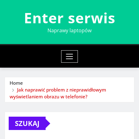
Skip
Enter serwis
to
content
Naprawy laptopów
Home
Jak naprawić problem z nieprawidłowym
wyświetlaniem obrazu w telefonie?
SZUKAJ