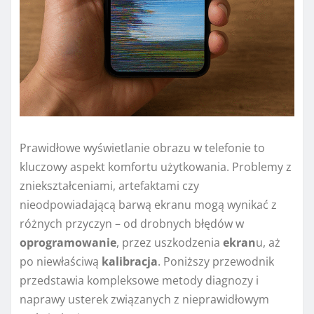
Prawidłowe wyświetlanie obrazu w telefonie to
kluczowy aspekt komfortu użytkowania. Problemy z
zniekształceniami, artefaktami czy
nieodpowiadającą barwą ekranu mogą wynikać z
różnych przyczyn – od drobnych błędów w
oprogramowanie
, przez uszkodzenia
ekran
u, aż
po niewłaściwą
kalibracja
. Poniższy przewodnik
przedstawia kompleksowe metody diagnozy i
naprawy usterek związanych z nieprawidłowym