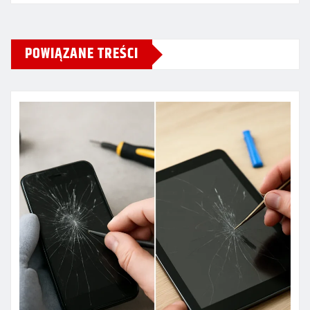
POWIĄZANE TREŚCI