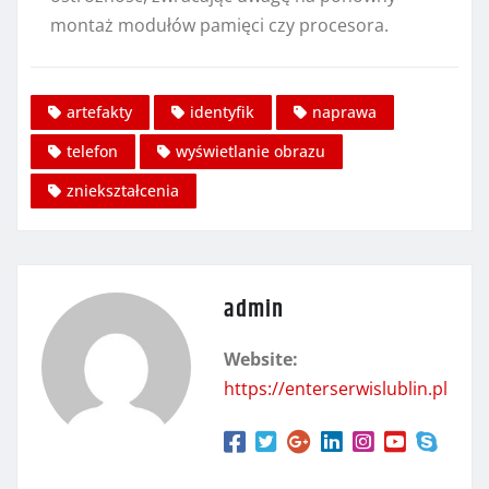
montaż modułów pamięci czy procesora.
artefakty
identyfik
naprawa
telefon
wyświetlanie obrazu
zniekształcenia
admin
Website:
https://enterserwislublin.pl