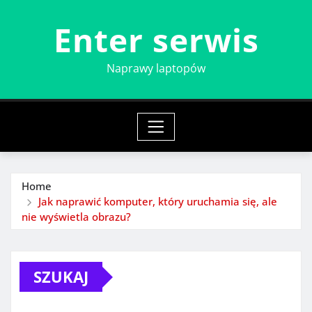
Skip
Enter serwis
to
content
Naprawy laptopów
Home
Jak naprawić komputer, który uruchamia się, ale
nie wyświetla obrazu?
SZUKAJ