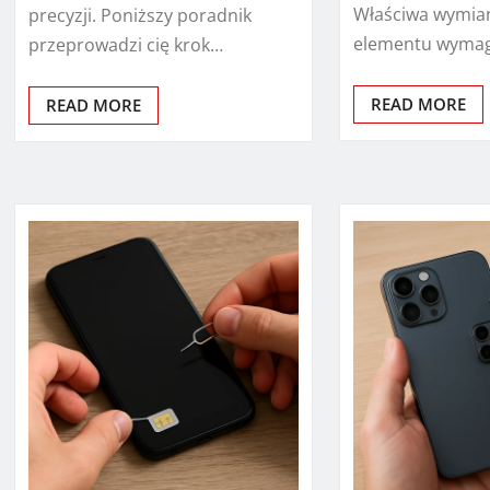
Właściwa wymia
precyzji. Poniższy poradnik
elementu wyma
przeprowadzi cię krok…
READ MORE
READ MORE