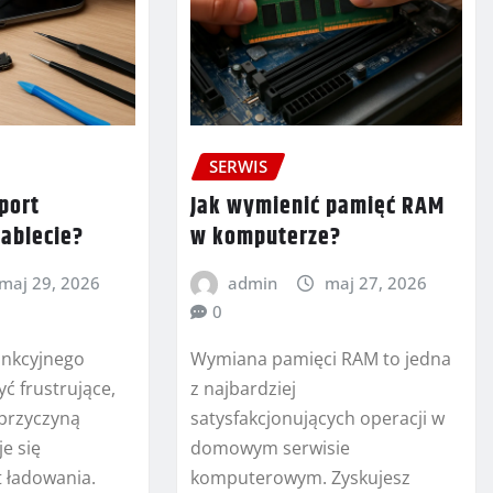
SERWIS
port
Jak wymienić pamięć RAM
ablecie?
w komputerze?
maj 29, 2026
admin
maj 27, 2026
0
unkcyjnego
Wymiana pamięci RAM to jedna
yć frustrujące,
z najbardziej
 przyczyną
satysfakcjonujących operacji w
e się
domowym serwisie
 ładowania.
komputerowym. Zyskujesz