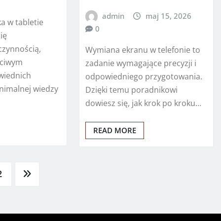
admin
maj 15, 2026
a w tabletie
0
ię
czynnością,
Wymiana ekranu w telefonie to
ściwym
zadanie wymagające precyzji i
wiednich
odpowiedniego przygotowania.
inimalnej wiedzy
Dzięki temu poradnikowi
dowiesz się, jak krok po kroku…
READ MORE
2