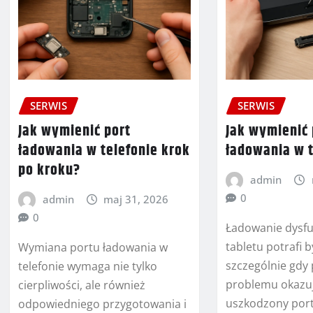
SERWIS
SERWIS
Jak wymienić port
Jak wymienić 
ładowania w telefonie krok
ładowania w t
po kroku?
admin
0
admin
maj 31, 2026
0
Ładowanie dysf
tabletu potrafi b
Wymiana portu ładowania w
szczególnie gdy
telefonie wymaga nie tylko
problemu okazuj
cierpliwości, ale również
uszkodzony port
odpowiedniego przygotowania i