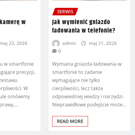
SERWIS
 kamerę w
Jak wymienić gniazdo
ładowania w telefonie?
maj 23, 2026
admin
maj 21, 2026
0
u w smartfonie
Wymiana gniazda ładowania w
ające precyzji,
smartfonie to zadanie
zestawu
wymagające nie tylko
erpliwości. W
cierpliwości, lecz także
kule omówimy
odpowiedniej wiedzy i narzędzi.
aprawy,…
Nieprawidłowe podejście może…
READ MORE