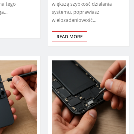
na tego
większą szybkość działania
ga…
systemu, poprawiasz
wielozadaniowość…
READ MORE