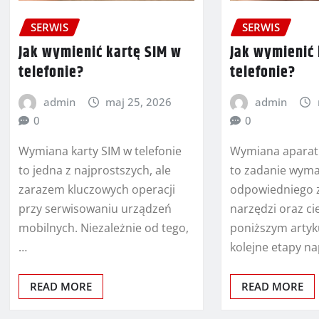
SERWIS
SERWIS
Jak wymienić kartę SIM w
Jak wymienić
telefonie?
telefonie?
admin
maj 25, 2026
admin
0
0
Wymiana karty SIM w telefonie
Wymiana aparat
to jedna z najprostszych, ale
to zadanie wymag
zarazem kluczowych operacji
odpowiedniego 
przy serwisowaniu urządzeń
narzędzi oraz ci
mobilnych. Niezależnie od tego,
poniższym arty
…
kolejne etapy n
READ MORE
READ MORE