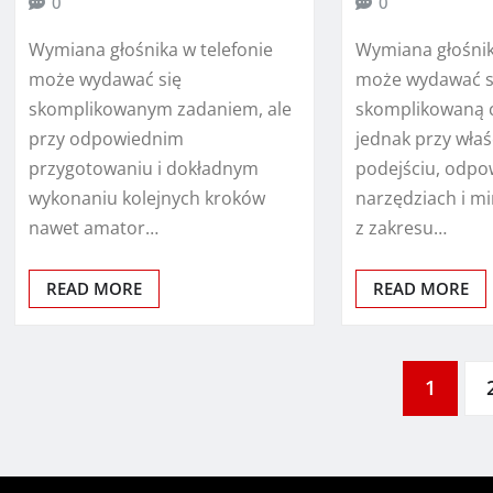
0
0
Wymiana głośnika w telefonie
Wymiana głośnik
może wydawać się
może wydawać s
skomplikowanym zadaniem, ale
skomplikowaną 
przy odpowiednim
jednak przy wła
przygotowaniu i dokładnym
podejściu, odpo
wykonaniu kolejnych kroków
narzędziach i m
nawet amator…
z zakresu…
READ MORE
READ MORE
Stronicowanie
1
wpisów