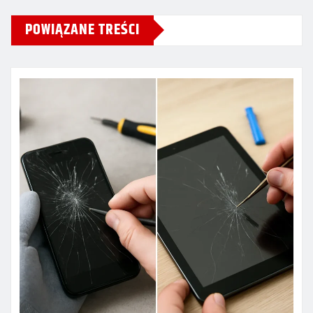
POWIĄZANE TREŚCI