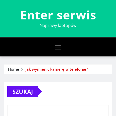
Skip
Enter serwis
to
content
Naprawy laptopów
Home
Jak wymienić kamerę w telefonie?
SZUKAJ