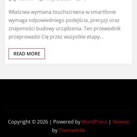
Właściwa wymiana touchscreena w smartfonie
wymaga odpowiedniego podejścia, precyzji oraz
znajomości budowy urządzenia. Ten przewodnik
przeprowadzi Cię przez wszystkie etapy…
READ MORE
Copyright © 2026 | Powered by
WordPress
|
Newsio
by
ThemeArile