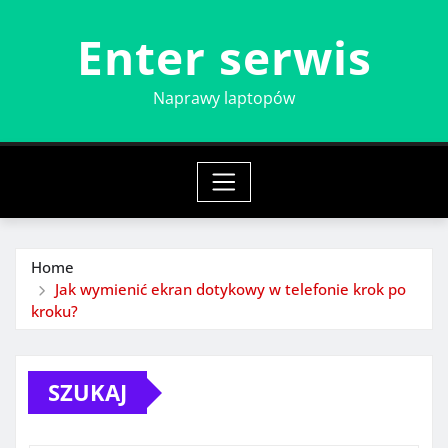
Skip
Enter serwis
to
content
Naprawy laptopów
Home
Jak wymienić ekran dotykowy w telefonie krok po
kroku?
SZUKAJ