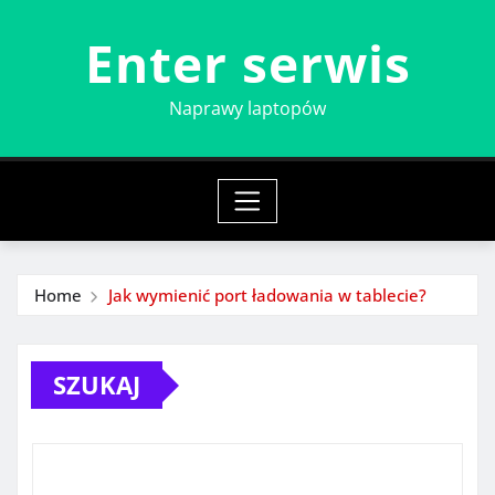
Skip
Enter serwis
to
content
Naprawy laptopów
Home
Jak wymienić port ładowania w tablecie?
SZUKAJ