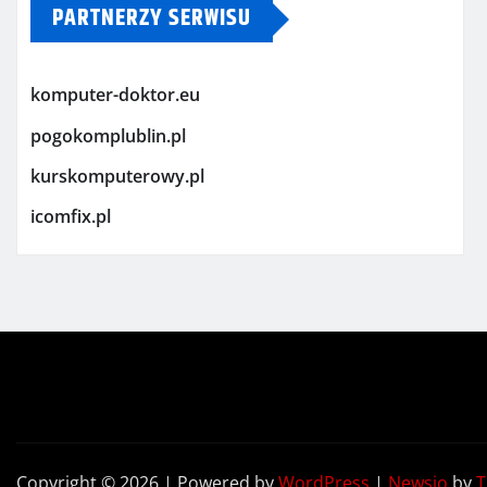
PARTNERZY SERWISU
komputer-doktor.eu
pogokomplublin.pl
kurskomputerowy.pl
icomfix.pl
Copyright © 2026 | Powered by
WordPress
|
Newsio
by
T