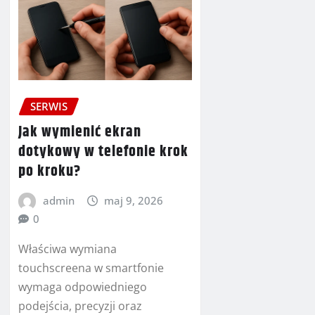
SERWIS
Jak wymienić ekran
dotykowy w telefonie krok
po kroku?
admin
maj 9, 2026
0
Właściwa wymiana
touchscreena w smartfonie
wymaga odpowiedniego
podejścia, precyzji oraz