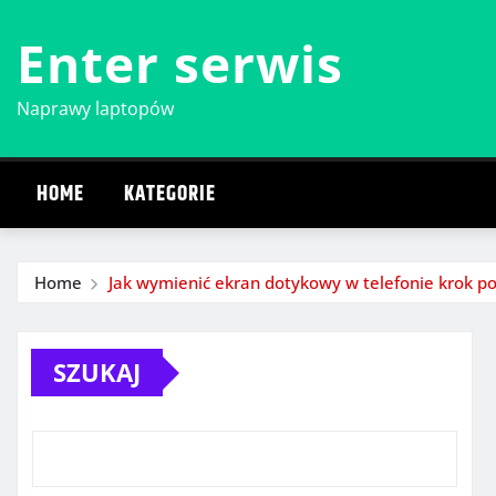
Skip
Enter serwis
to
content
Naprawy laptopów
HOME
KATEGORIE
Home
Jak wymienić ekran dotykowy w telefonie krok po
SZUKAJ