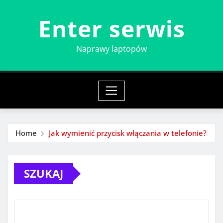
Skip
Enter serwis
to
content
Naprawy laptopów
Home
Jak wymienić przycisk włączania w telefonie?
SZUKAJ