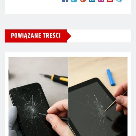
POWIĄZANE TREŚCI