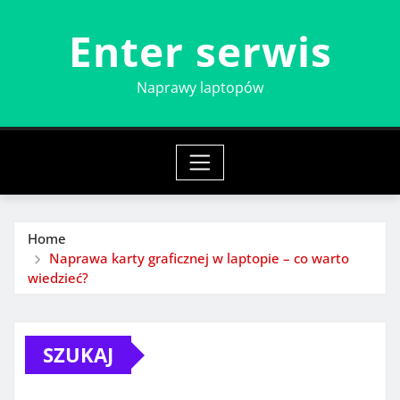
Skip
Enter serwis
to
content
Naprawy laptopów
Home
Naprawa karty graficznej w laptopie – co warto
wiedzieć?
SZUKAJ