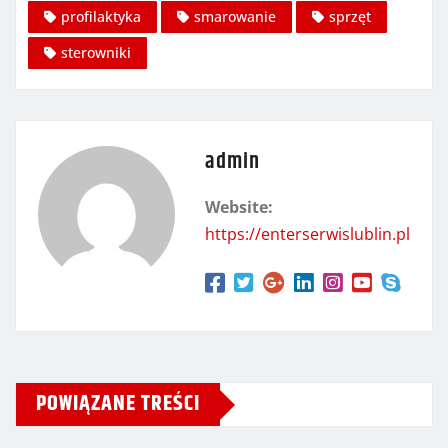
profilaktyka
smarowanie
sprzęt
sterowniki
admin
Website:
https://enterserwislublin.pl
POWIĄZANE TREŚCI