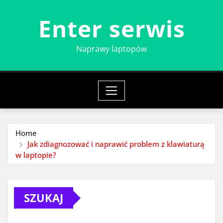
Skip
Enter serwis
to
content
Naprawy laptopów
Home
Jak zdiagnozować i naprawić problem z klawiaturą
w laptopie?
SZUKAJ