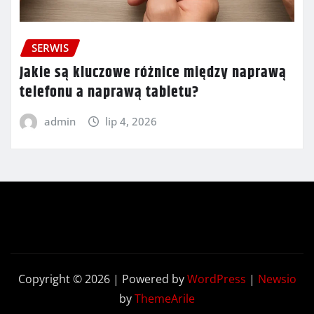
SERWIS
Jakie są kluczowe różnice między naprawą
telefonu a naprawą tabletu?
admin
lip 4, 2026
Copyright © 2026 | Powered by
WordPress
|
Newsio
by
ThemeArile