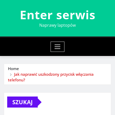
Skip
Enter serwis
to
content
Naprawy laptopów
Home
Jak naprawić uszkodzony przycisk włączania
telefonu?
SZUKAJ