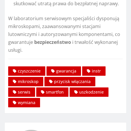
skutkować utratą prawa do bezpłatnej naprawy.
W laboratorium serwisowym specjaliści dysponują
mikroskopami, zaawansowanymi stacjami
lutowniczymi i autoryzowanymi komponentami, co
gwarantuje
bezpieczeństwo
i trwałość wykonanej
usługi.
czyszczenie
gwarancja
instr
mikroskop
przycisk włączania
serwis
smartfon
uszkodzenie
wymiana