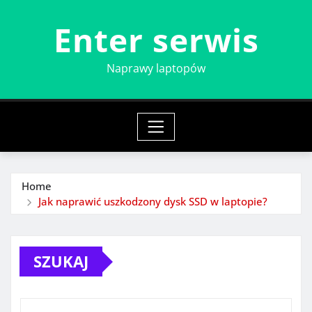
Skip
Enter serwis
to
content
Naprawy laptopów
Home
Jak naprawić uszkodzony dysk SSD w laptopie?
SZUKAJ