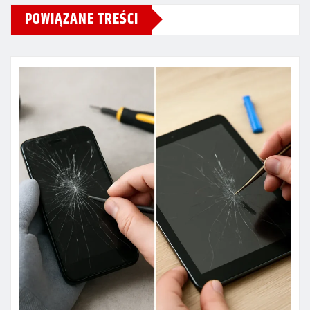
POWIĄZANE TREŚCI