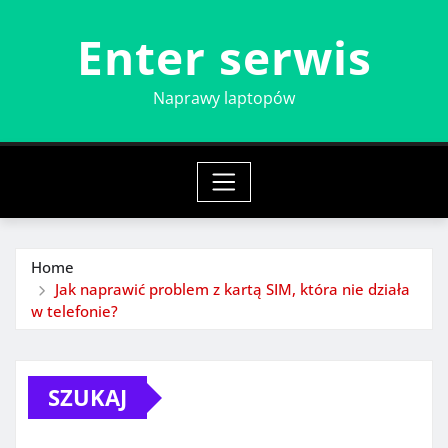
Skip
Enter serwis
to
content
Naprawy laptopów
Home
Jak naprawić problem z kartą SIM, która nie działa
w telefonie?
SZUKAJ