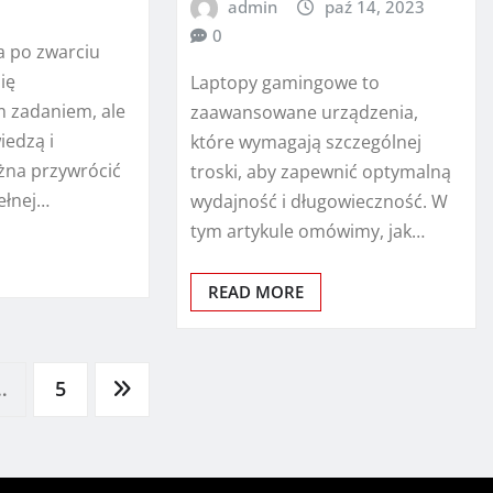
admin
paź 14, 2023
0
 po zwarciu
ię
Laptopy gamingowe to
 zadaniem, ale
zaawansowane urządzenia,
iedzą i
które wymagają szczególnej
żna przywrócić
troski, aby zapewnić optymalną
ełnej…
wydajność i długowieczność. W
tym artykule omówimy, jak…
READ MORE
…
5