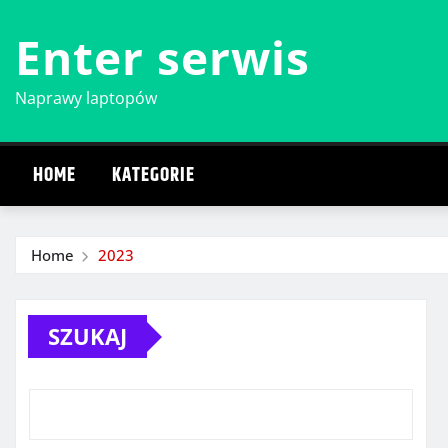
Skip
Enter serwis
to
content
Naprawy laptopów
HOME
KATEGORIE
Home
2023
SZUKAJ