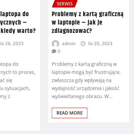
SERWIS
 laptopa do
Problemy z kartą graficzną
rycznych –
w laptopie – jak je
i kiedy warto?
zdiagnozować?
lis 26, 2023
admin
lis 20, 2023
0
ptopa do
Problemy z kartą graficzną w
znych to proces,
laptopie mogą być frustrujące,
ać się
zwłaszcza gdy wpływają na
u sytuacjach,
wydajność urządzenia i jakość
emy z
wyświetlanego obrazu. W…
READ MORE