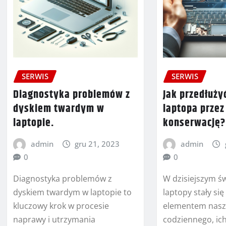
SERWIS
SERWIS
Diagnostyka problemów z
Jak przedłuży
dyskiem twardym w
laptopa prze
laptopie.
konserwację?
admin
gru 21, 2023
admin
0
0
Diagnostyka problemów z
W dzisiejszym św
dyskiem twardym w laptopie to
laptopy stały si
kluczowy krok w procesie
elementem nasz
naprawy i utrzymania
codziennego, ic