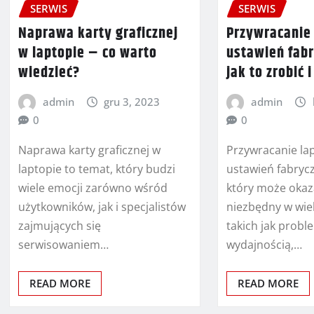
SERWIS
SERWIS
Naprawa karty graficznej
Przywracanie
w laptopie – co warto
ustawień fab
wiedzieć?
jak to zrobić 
admin
gru 3, 2023
admin
0
0
Naprawa karty graficznej w
Przywracanie la
laptopie to temat, który budzi
ustawień fabryc
wiele emocji zarówno wśród
który może okaz
użytkowników, jak i specjalistów
niezbędny w wiel
zajmujących się
takich jak probl
serwisowaniem…
wydajnością,…
READ MORE
READ MORE