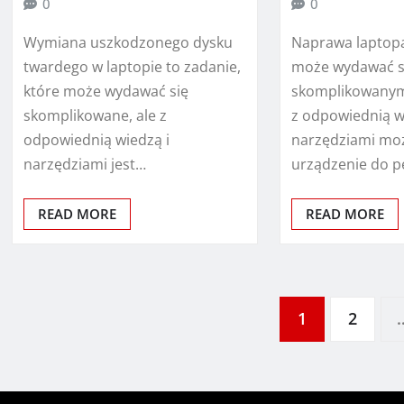
0
0
Wymiana uszkodzonego dysku
Naprawa laptopa
twardego w laptopie to zadanie,
może wydawać s
które może wydawać się
skomplikowanym
skomplikowane, ale z
z odpowiednią w
odpowiednią wiedzą i
narzędziami mo
narzędziami jest…
urządzenie do p
READ MORE
READ MORE
Stronicowanie
1
2
wpisów