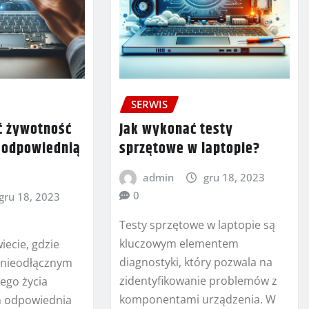
SERWIS
ć żywotność
Jak wykonać testy
z odpowiednią
sprzętowe w laptopie?
admin
gru 18, 2023
0
gru 18, 2023
Testy sprzętowe w laptopie są
kluczowym elementem
iecie, gdzie
diagnostyki, który pozwala na
ę nieodłącznym
zidentyfikowanie problemów z
ego życia
komponentami urządzenia. W
h odpowiednia