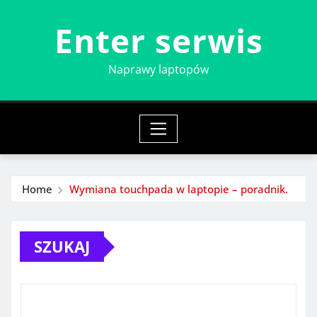
Skip
Enter serwis
to
content
Naprawy laptopów
Home
Wymiana touchpada w laptopie – poradnik.
SZUKAJ