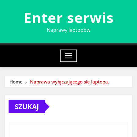
Skip
Enter serwis
to
content
Naprawy laptopów
Home
Naprawa wyłączającego się laptopa.
SZUKAJ