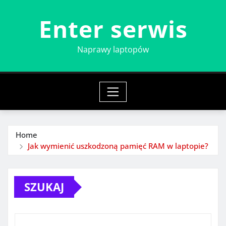
Skip
Enter serwis
to
content
Naprawy laptopów
Home
Jak wymienić uszkodzoną pamięć RAM w laptopie?
SZUKAJ