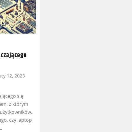
czającego
sty 12, 2023
jącego się
lem, z którym
u użytkowników.
ego, czy laptop
…