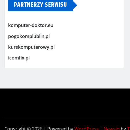
PARTNERZY SERWISU
komputer-doktor.eu
pogokomplublin.pl
kurskomputerowy.pl
icomfix.pl
Copyright © 2026 | Powered by
WordPress
|
Newsio
by
T