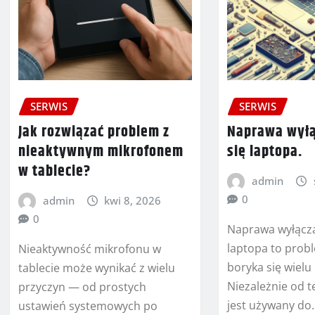
SERWIS
SERWIS
Jak rozwiązać problem z
Naprawa wyłą
nieaktywnym mikrofonem
się laptopa.
w tablecie?
admin
0
admin
kwi 8, 2026
0
Naprawa wyłącza
laptopa to prob
Nieaktywność mikrofonu w
boryka się wiel
tablecie może wynikać z wielu
Niezależnie od t
przyczyn — od prostych
jest używany do
ustawień systemowych po