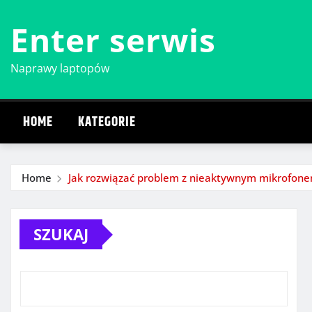
Skip
Enter serwis
to
content
Naprawy laptopów
HOME
KATEGORIE
Home
Jak rozwiązać problem z nieaktywnym mikrofone
SZUKAJ