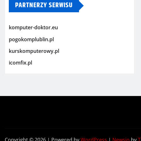
PARTNERZY SERWISU
komputer-doktor.eu
pogokomplublin.pl
kurskomputerowy.pl
icomfix.pl
Copyright © 2026 | Powered by
WordPress
|
Newsio
by
T