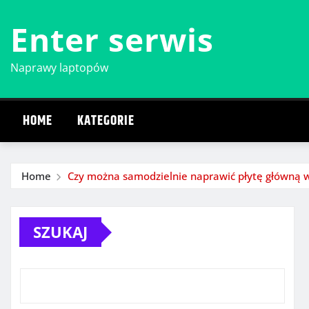
Skip
Enter serwis
to
content
Naprawy laptopów
HOME
KATEGORIE
Home
Czy można samodzielnie naprawić płytę główną w
SZUKAJ