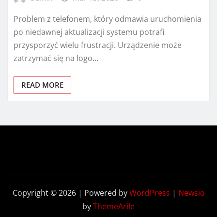
Problem z telefonem, który odmawia uruchomienia
po niedawnej aktualizacji systemu potrafi
przysporzyć wielu frustracji. Urządzenie może
zatrzymać się na logo…
READ MORE
Copyright © 2026 | Powered by
WordPress
|
Newsio
by
ThemeArile