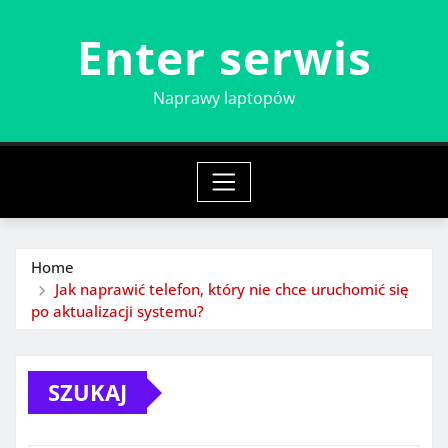
Skip
Enter serwis
to
content
Naprawy laptopów
Home
Jak naprawić telefon, który nie chce uruchomić się
po aktualizacji systemu?
SZUKAJ