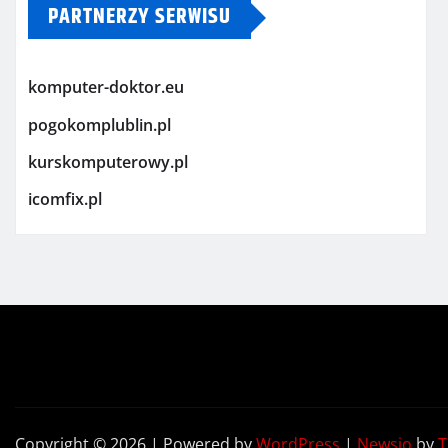
PARTNERZY SERWISU
komputer-doktor.eu
pogokomplublin.pl
kurskomputerowy.pl
icomfix.pl
Copyright © 2026 | Powered by
WordPress
|
Newsio
by
T