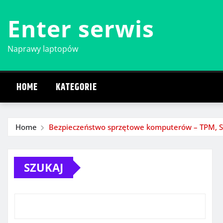
Skip
Enter serwis
to
content
Naprawy laptopów
HOME
KATEGORIE
Home
Bezpieczeństwo sprzętowe komputerów – TPM, S
SZUKAJ