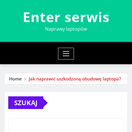
Skip
Enter serwis
to
content
Naprawy laptopów
Home
Jak naprawić uszkodzoną obudowę laptopa?
SZUKAJ