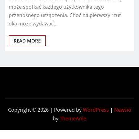
może spotkać każdego użytkownika tego
przenośnego urządzenia. Choć na pierwszy rzut
oka może wydawać…
READ MORE
Copyright © 2026 | Powered by
WordPress
|
Newsio
by
ThemeArile