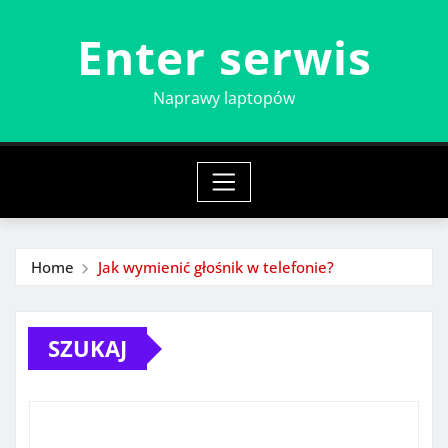
Skip
Enter serwis
to
content
Naprawy laptopów
Home
Jak wymienić głośnik w telefonie?
SZUKAJ