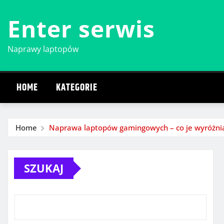
Skip
Enter serwis
to
content
Naprawy laptopów
HOME
KATEGORIE
Home
Naprawa laptopów gamingowych – co je wyróżni
SZUKAJ