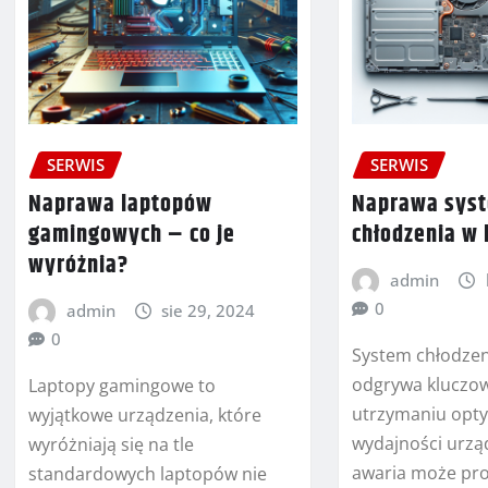
SERWIS
SERWIS
Naprawa laptopów
Naprawa sys
gamingowych – co je
chłodzenia w 
wyróżnia?
admin
0
admin
sie 29, 2024
0
System chłodzen
odgrywa kluczow
Laptopy gamingowe to
utrzymaniu opt
wyjątkowe urządzenia, które
wydajności urząd
wyróżniają się na tle
awaria może pr
standardowych laptopów nie