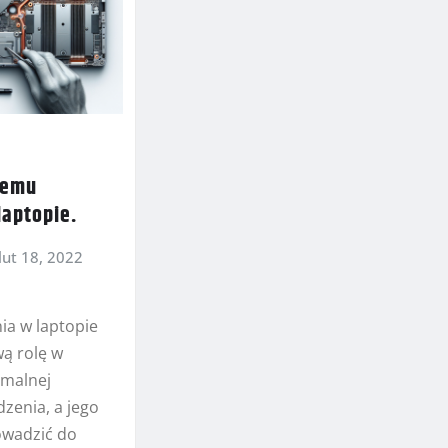
temu
laptopie.
lut 18, 2022
ia w laptopie
ą rolę w
ymalnej
zenia, a jego
owadzić do