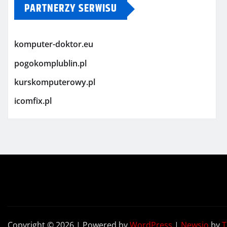
PARTNERZY SERWISU
komputer-doktor.eu
pogokomplublin.pl
kurskomputerowy.pl
icomfix.pl
Copyright © 2026 | Powered by
WordPress
|
Newsio
by
T