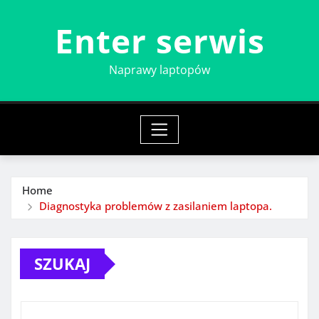
Skip
Enter serwis
to
content
Naprawy laptopów
Home
Diagnostyka problemów z zasilaniem laptopa.
SZUKAJ