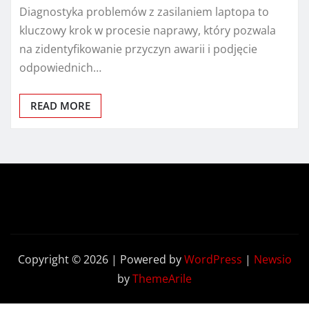
Diagnostyka problemów z zasilaniem laptopa to
kluczowy krok w procesie naprawy, który pozwala
na zidentyfikowanie przyczyn awarii i podjęcie
odpowiednich…
READ MORE
Copyright © 2026 | Powered by
WordPress
|
Newsio
by
ThemeArile