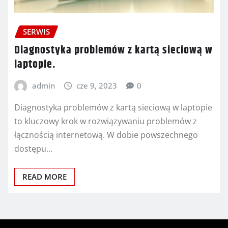
SERWIS
Diagnostyka problemów z kartą sieciową w
laptopie.
admin
cze 9, 2023
0
Diagnostyka problemów z kartą sieciową w laptopie
to kluczowy krok w rozwiązywaniu problemów z
łącznością internetową. W dobie powszechnego
dostępu…
READ MORE