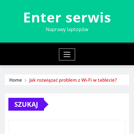
Skip
Enter serwis
to
content
Naprawy laptopów
Home
Jak rozwiązać problem z Wi-Fi w tablecie?
SZUKAJ