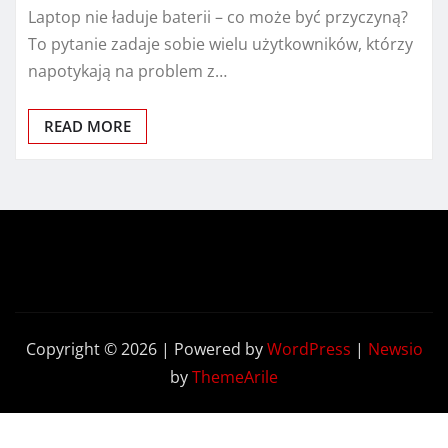
Laptop nie ładuje baterii – co może być przyczyną?
To pytanie zadaje sobie wielu użytkowników, którzy
napotykają na problem z…
READ MORE
Copyright © 2026 | Powered by
WordPress
|
Newsio
by
ThemeArile