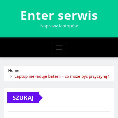
Skip
Enter serwis
to
content
Naprawy laptopów
Home
Laptop nie ładuje baterii – co może być przyczyną?
SZUKAJ