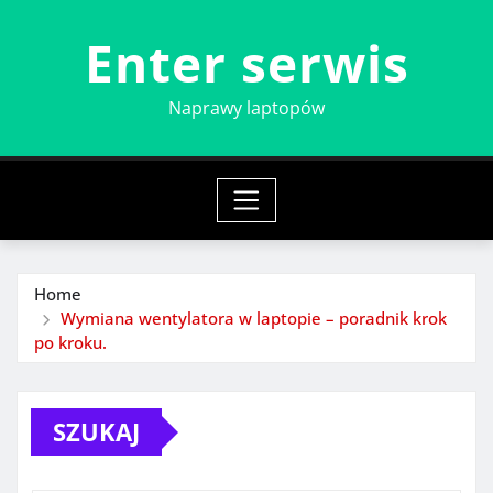
Skip
Enter serwis
to
content
Naprawy laptopów
Home
Wymiana wentylatora w laptopie – poradnik krok
po kroku.
SZUKAJ