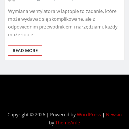
Wymiana wentylatora w laptopie to zadanie, które
może wydawać się skomplikowane, ale z
odpowiednim przewodnikiem i narzędziami, każdy
może sobie…
READ MORE
Copyright © 2026 | Powered by
WordPress
|
Newsio
by
ThemeArile