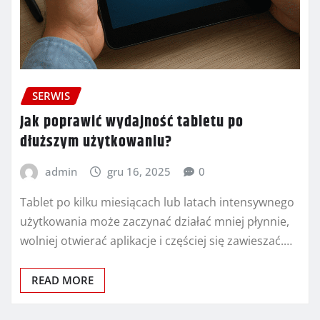
SERWIS
Jak poprawić wydajność tabletu po
dłuższym użytkowaniu?
admin
gru 16, 2025
0
Tablet po kilku miesiącach lub latach intensywnego
użytkowania może zaczynać działać mniej płynnie,
wolniej otwierać aplikacje i częściej się zawieszać.…
READ MORE