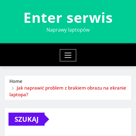
Skip
Enter serwis
to
content
Naprawy laptopów
Home
Jak naprawić problem z brakiem obrazu na ekranie
laptopa?
SZUKAJ