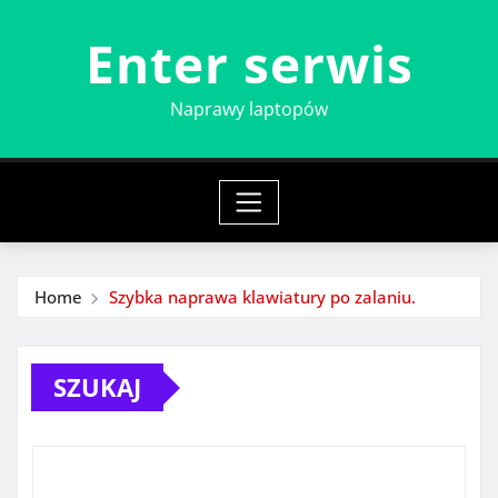
Skip
Enter serwis
to
content
Naprawy laptopów
Home
Szybka naprawa klawiatury po zalaniu.
SZUKAJ