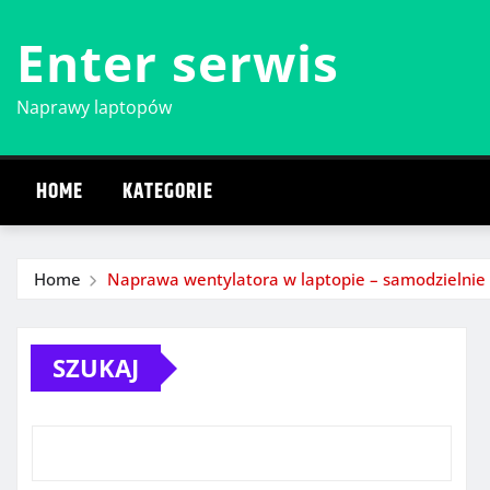
Skip
Enter serwis
to
content
Naprawy laptopów
HOME
KATEGORIE
Home
Naprawa wentylatora w laptopie – samodzielnie 
SZUKAJ