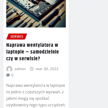
SERWIS
Naprawa wentylatora w
laptopie – samodzielnie
czy w serwisie?
admin
mar 30, 2022
0
Naprawa wentylatora w laptopie
to jedno z częstszych wyzwań, z
jakimi mogą się spotkać
użytkownicy tego typu urządzeń.