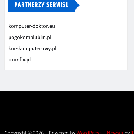
PARTNERZY SERWISU
komputer-doktor.eu
pogokomplublin.pl
kurskomputerowy.pl
icomfix.pl
Copyright © 2026 | Powered by
WordPress
|
Newsio
by
T